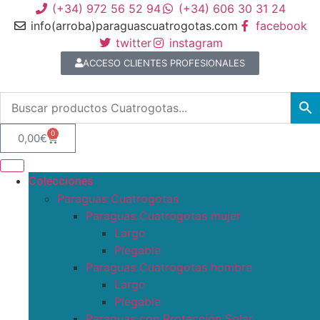
(+34) 972 56 52 94
(+34) 606 30 31 24
info(arroba)paraguascuatrogotas.com
facebook
twitter
instagram
ACCESO CLIENTES PROFESIONALES
0
0,00
€
Colecciones
Paraguas Cuatrogotas
Paraguas Cuatrogotas mujer
Largo
Plegable
Paraguas Cuatrogotas hombre
Largo
Plegable
Paraguas con Protección Solar