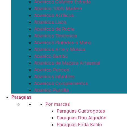
Abanicos Catalina Estrada
Abanico 100% Madera
Abanicos Acrílicos
Abanicos Lisos
Abanicos de Roble
Abanicos Tendencia
Abanicos Pintados a Mano
Abanicos Arte y Música
Abanico Bambú
Abanicos de Madera Artesanal
Abanico Pericon
Abanicos Infantiles
Abanicos Complementos
Abanico Puntilla
Paraguas
Por marcas
Paraguas Cuatrogotas
Paraguas Don Algodón
Paraguas Frida Kahlo