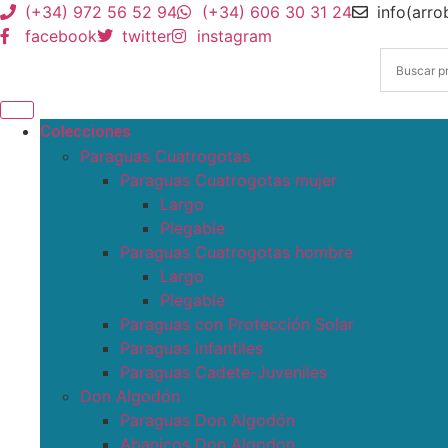
(+34) 972 56 52 94
(+34) 606 30 31 24
info(arr
facebook
twitter
instagram
Colecciones
Paraguas Cuatrogotas
Paraguas Cuatrogotas mujer
Largo
Plegable
Paraguas Cuatrogotas hombre
Largo
Plegable
Paraguas con Protección Solar
Paraguas infantiles
Paraguas Cadete-Juveniles
Don Algodón
Paraguas Don Algodón
Abanicos Don Algodon