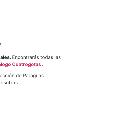
s
nales.
Encontrarás todas las
álogo Cuatrogotas
.
lección de Paraguas
osotros.