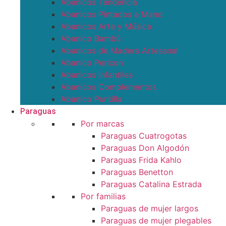
Abanicos Tendencia
Abanicos Pintados a Mano
Abanicos Arte y Música
Abanico Bambú
Abanicos de Madera Artesanal
Abanico Pericon
Abanicos Infantiles
Abanicos Complementos
Abanico Puntilla
Paraguas
Por marcas
Paraguas Cuatrogotas
Paraguas Don Algodón
Paraguas Frida Kahlo
Paraguas Benetton
Paraguas Catalina Estrada
Por familias
Paraguas de mujer largos
Paraguas de mujer plegables