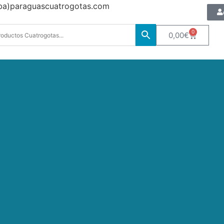
oba)paraguascuatrogotas.com
0
0,00
€