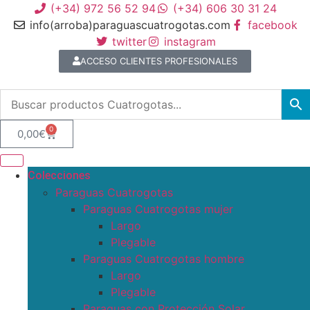
(+34) 972 56 52 94
(+34) 606 30 31 24
info(arroba)paraguascuatrogotas.com
facebook
twitter
instagram
ACCESO CLIENTES PROFESIONALES
0
0,00
€
Colecciones
Paraguas Cuatrogotas
Paraguas Cuatrogotas mujer
Largo
Plegable
Paraguas Cuatrogotas hombre
Largo
Plegable
Paraguas con Protección Solar