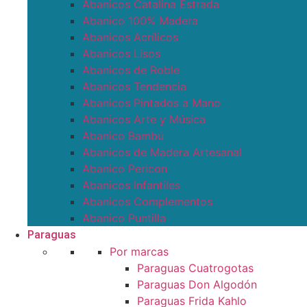
Abanicos Catalina Estrada
Abanico 100% Madera
Abanicos Acrílicos
Abanicos Lisos
Abanicos de Roble
Abanicos Tendencia
Abanicos Pintados a Mano
Abanicos Arte y Música
Abanico Bambú
Abanicos de Madera Artesanal
Abanico Pericon
Abanicos Infantiles
Abanicos Complementos
Abanico Puntilla
Paraguas
Por marcas
Paraguas Cuatrogotas
Paraguas Don Algodón
Paraguas Frida Kahlo