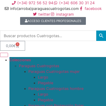
(+34) 972 56 52 94
(+34) 606 30 31 24
info(arroba)paraguascuatrogotas.com
facebook
twitter
instagram
ACCESO CLIENTES PROFESIONALES
0
0,00
€
Colecciones
Paraguas Cuatrogotas
Paraguas Cuatrogotas mujer
Largo
Plegable
Paraguas Cuatrogotas hombre
Largo
Plegable
Paraguas con Protección Solar