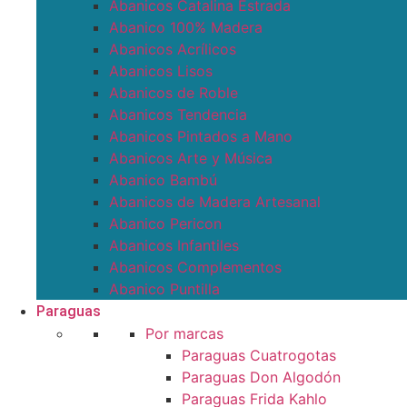
Abanicos Catalina Estrada
Abanico 100% Madera
Abanicos Acrílicos
Abanicos Lisos
Abanicos de Roble
Abanicos Tendencia
Abanicos Pintados a Mano
Abanicos Arte y Música
Abanico Bambú
Abanicos de Madera Artesanal
Abanico Pericon
Abanicos Infantiles
Abanicos Complementos
Abanico Puntilla
Paraguas
Por marcas
Paraguas Cuatrogotas
Paraguas Don Algodón
Paraguas Frida Kahlo